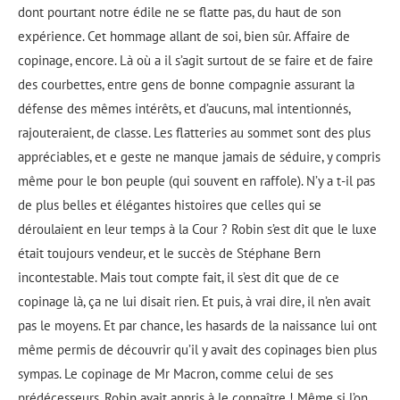
dont pourtant notre édile ne se flatte pas, du haut de son
expérience. Cet hommage allant de soi, bien sûr. Affaire de
copinage, encore. Là où a il s’agit surtout de se faire et de faire
des courbettes, entre gens de bonne compagnie assurant la
défense des mêmes intérêts, et d’aucuns, mal intentionnés,
rajouteraient, de classe. Les flatteries au sommet sont des plus
appréciables, et e geste ne manque jamais de séduire, y compris
même pour le bon peuple (qui souvent en raffole). N’y a t-il pas
de plus belles et élégantes histoires que celles qui se
déroulaient en leur temps à la Cour ? Robin s’est dit que le luxe
était toujours vendeur, et le succès de Stéphane Bern
incontestable. Mais tout compte fait, il s’est dit que de ce
copinage là, ça ne lui disait rien. Et puis, à vrai dire, il n’en avait
pas le moyens. Et par chance, les hasards de la naissance lui ont
même permis de découvrir qu’il y avait des copinages bien plus
sympas. Le copinage de Mr Macron, comme celui de ses
prédécesseurs, Robin avait appris à le connaître ! Même si l’on