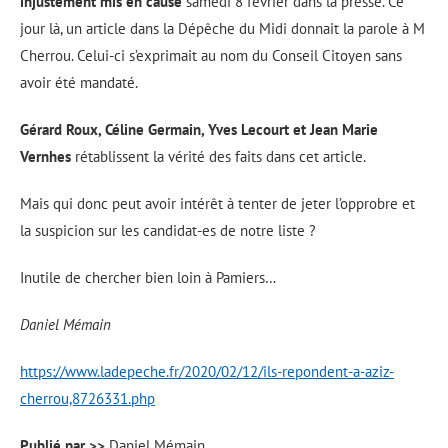
injustement mis en cause
samedi 8 février dans la presse. Ce
jour là, un article dans la Dépêche du Midi donnait la parole à M
Cherrou. Celui-ci s’exprimait au nom du Conseil Citoyen sans
avoir été mandaté.
Gérard Roux,
Céline Germain, Yves Lecourt et Jean Marie
Vernhes
rétablissent la vérité des faits dans cet article.
Mais qui donc peut avoir intérêt à tenter de jeter l’opprobre et
la suspicion sur les candidat-es de notre liste ?
Inutile de chercher bien loin à Pamiers…
Daniel Mémain
https://www.ladepeche.fr/2020/02/12/ils-repondent-a-aziz-
cherrou,8726331.php
Publié par >>
Daniel Mémain