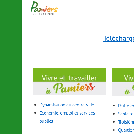
Télécharg
Dynamisation du centre-ville
Petite e
Economie, emploi et services
Scolaire
publics
Troisiè
Quartier