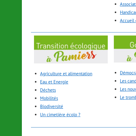
Associat
Handica
Accueil 
Démocra
Agriculture et alimentation
Les cand
Eau et Energie
Les nou
Déchets
Le trom
Mobilités
Biodiversité
Un cimetière écolo ?