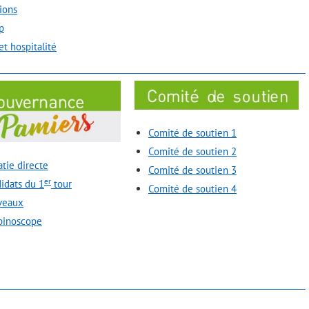
ions
p
et hospitalité
Comité de soutien 1
Comité de soutien 2
tie directe
Comité de soutien 3
er
idats du 1
tour
Comité de soutien 4
veaux
binoscope