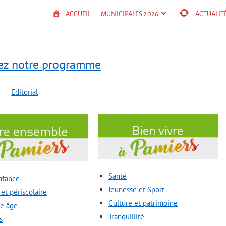
ACCUEIL
MUNICIPALES 2026
ACTUALIT
ez notre programme
Editorial
Santé
nfance
Jeunesse et Sport
 et périscolaire
Culture et patrimoine
me âge
Tranquillité
s