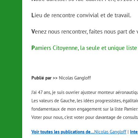
L
ieu de rencontre convivial et de travail.
V
enez nous rencontrer, faites nous part de 
P
amiers Citoyenne, la seule et unique list
Publié par >>
Nicolas Gangloff
J'ai 47 ans, je suis ouvrier ajusteur monteur aéronautiq
Les valeurs de Gauche, les idées progressistes, égalitai
fondamentaux de mon engagement sur la liste Pamier
Voter pour nous, c’est voter pour davantage de consultat
Voir toutes les publications de...
Nicolas Gangloff
|
Inte