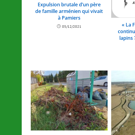
Expulsion brutale d’un père
de famille arménien qui vivait
à Pamiers
« La 
05/12/2021
continu
lapins