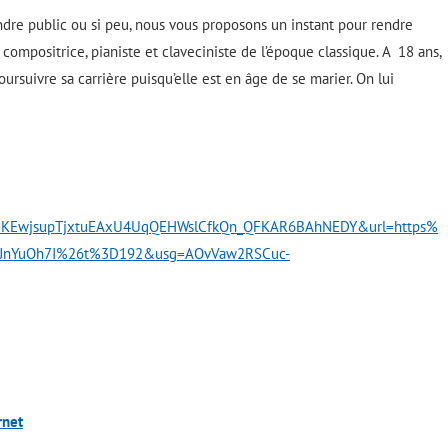
ndre public ou si peu, nous vous proposons un instant pour rendre
ompositrice, pianiste et claveciniste de l’époque classique. A 18 ans,
ursuivre sa carrière puisqu’elle est en âge de se marier. On lui
UKEwjsupTjxtuEAxU4UqQEHWslCfkQn_QFKAR6BAhNEDY&url=https%
JnYuOh7I%26t%3D192&usg=AOvVaw2RSCuc-
rnet