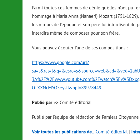
Parmi toutes ces femmes de génie qu’elles n’ont pu re
hommage à Maria Anna (
Nanaerl)
Mozart (1751-1829), c
les mœurs de l’époque et son père lui interdisent de po
interdira même de composer pour son frère.
Vous pouvez écouter l’une de ses compositions :
https://www.google.com/url?
sa=t&rct=j&q=&esrc=s&source=web&cd=&ved=2ah
3A%2F%2Fwww.youtube.com%2Fwatch%3Fv%3Dxxq
QTXXNcMYO5eysiI&opi=89978449
Publié par >>
Comité éditorial
Publié par l'équipe de rédaction de Pamiers Citoyenne
Voir toutes les publications de...
Comité éditorial
|
Inte