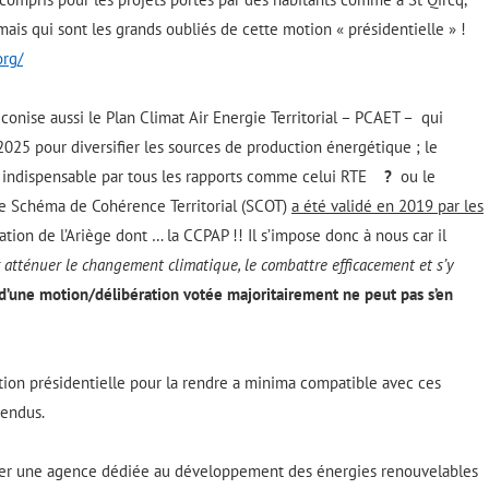
mais qui sont les grands oubliés de cette motion « présidentielle » !
org/
onise aussi le Plan Climat Air Energie Territorial – PCAET – qui
 2025 pour diversifier les sources de production énergétique ; le
indispensable par tous les rapports comme celui RTE
?
ou le
le Schéma de Cohérence Territorial (SCOT)
a été validé en 2019 par les
tion de l’Ariège dont … la CCPAP !! Il s’impose donc à nous car il
r atténuer le changement climatique, le combattre efficacement et s’y
d’une motion/délibération votée majoritairement ne peut pas s’en
ion présidentielle pour la rendre a minima compatible avec ces
tendus.
éer une agence dédiée au développement des énergies renouvelables