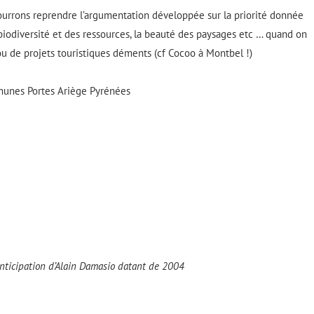
ourrons reprendre l’argumentation développée sur la priorité donnée
a biodiversité et des ressources, la beauté des paysages etc … quand on
 ou de projets touristiques déments (cf Cocoo à
M
ontbel !)
unes Portes Ariège Pyrénées
d’anticipation d’Alain Damasio datant de 2004