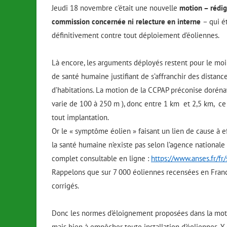
Jeudi 18 novembre c’était une nouvelle
motion – rédig
commission concernée ni relecture en interne
– qui é
définitivement contre tout déploiement d’éoliennes.
Là encore, les arguments déployés restent pour le moi
de santé humaine justifiant de s’affranchir des distance
d’habitations. La motion de la CCPAP préconise doréna
varie de 100 à 250 m ), donc entre 1 km et 2,5 km, ce
tout implantation.
Or le « symptôme éolien » faisant un lien de cause à 
la santé humaine n’existe pas selon l’agence nationale
complet consultable en ligne
:
https://www.anses.fr/f
Rappelons que sur 7 000 éoliennes recensées en Franc
corrigés.
Donc les normes d’éloignement proposées dans la moti
mais bien à empêcher toute installation d’éoliennes. Y