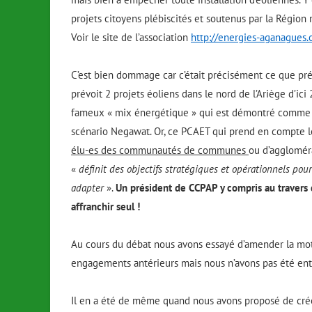
projets citoyens plébiscités et soutenus par la Région 
Voir le site de l’association
http://energies-aganagues.
C’est bien dommage car c’était précisément ce que préc
prévoit 2 projets éoliens dans le nord de l’Ariège d’ici
fameux « mix énergétique » qui est démontré comme 
scénario Negawat. Or, ce PCAET qui prend en compte 
élu-es des communautés de communes
ou d’aggloméra
«
définit des objectifs stratégiques et opérationnels pou
adapter
».
Un président de CCPAP y compris au travers 
affranchir seul !
Au cours du débat nous avons essayé d’amender la mot
engagements antérieurs mais nous n’avons pas été en
Il en a été de même quand nous avons proposé de cr