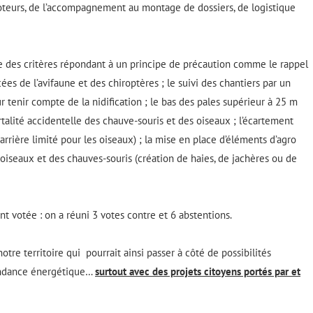
omoteurs, de l’accompagnement au montage de dossiers, de logistique
des critères répondant à un principe de précaution comme le rappel
es de l’avifaune et des chiroptères ; le suivi des chantiers par un
r tenir compte de la nidification ; le bas des pales supérieur à 25 m
talité accidentelle des chauve-souris et des oiseaux ; l’écartement
rrière limité pour les oiseaux) ; la mise en place d’éléments d’agro
oiseaux et des chauves-souris (création de haies, de jachères ou de
ent votée : on a réuni 3 votes contre et 6 abstentions.
e territoire qui pourrait ainsi passer à côté de possibilités
pendance énergétique…
surtout avec des projets citoyens portés par et