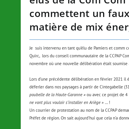
commettent un faux 
matière de mix éner
Je suis intervenu en tant qu’élu de Pamiers et comm c
Quirc, lors du conseil communautaire de la CCPAP C
novembre où une nouvelle délibération était soumise a
Lors d’une précédente délibération en février 2021 il é
déferler dans nos paysages à partir de Cintegabelle (
poubelle de la
H
aute
-G
aronne »
ou avec ce projet de 4 
ne vont plus vouloir s’installer en Ariège
» … !
Un courrier de protestation au nom de la CCPAP demanda
Préfet de région. On sait aujourd’hui que cela n’a donné 