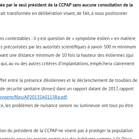
ée par le seul président de la CCPAP sans aucune consultation de la
tait transformée en délibération visant, de fait, à nous positionner
ns contestables : il y est question de « symptôme éolien » en matière
s préconisées par les autorités scientifiques à savoir 500
m minimum
vant une distance minimum de 10 fois la hauteur des éoliennes (qui
 qui
,
au vu des autres critères d’implantations
,
empêchera clairement
effet entre la présence d’éoliennes et le déclenchement de troubles de
 de sécurité sanitaire (Anses) dans un rapport datant de 2017
,
rapport
r/system/files/AP2013SA0115Ra.pdf
.
e, les problèmes de nuisance sonore ou lumineuse ont tous pu être
on du président de la CCPAP ne visent pas à protéger la population
 compris pour les projets portés par des habitants comme à St Qircq,