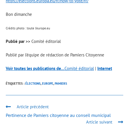
https://elections.europa.eu/fr/how-to-vote/fr/
Bon dimanche
Crédits photo : toute l’europe.eu
Publié par >>
Comité éditorial
Publié par l'équipe de rédaction de Pamiers Citoyenne
Voir toutes les publications de...
Comité éditorial
|
Internet
ÉTIQUETTES :
ÉLECTIONS
,
EUROPE
,
PAMIERS
Article précédent
Pertinence de Pamiers citoyenne au conseil municipal
Article suivant