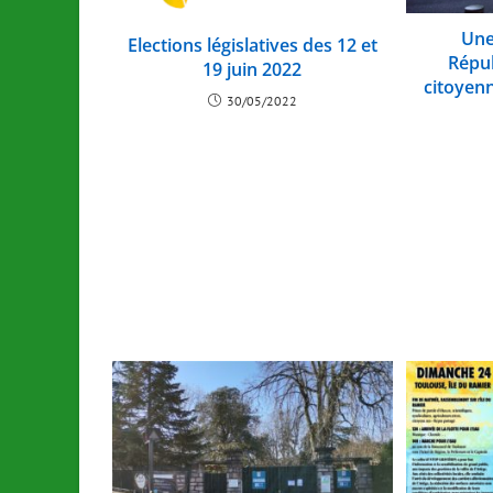
Une
Elections législatives des 12 et
Répu
19 juin 2022
citoyenn
30/05/2022