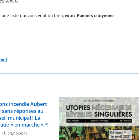
es sont là
 une liste qui vous veut du bien,
votez Pamiers citoyenne
rnet
ons incendie Aubert
 sans réponses au
eil municipal ! La
tie « en marche » ?!
23/09/2021